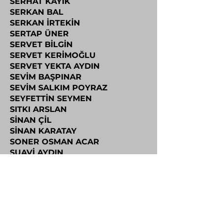
SERHAT KAYIK
SERKAN BAL
SERKAN İRTEKİN
SERTAP ÜNER
SERVET BİLGİN
SERVET KERİMOĞLU
SERVET YEKTA AYDIN
SEVİM BAŞPINAR
SEVİM SALKIM POYRAZ
SEYFETTİN SEYMEN
SITKI ARSLAN
SİNAN ÇİL
SİNAN KARATAY
SONER OSMAN ACAR
SUAVİ AYDIN
SUNAY ERHUNER
SUNAY TIRAŞOĞLU
SÜLEYMAN ÖDEMİŞ
SÜVEYDE GÜLER
ŞEFİKA BİRGÜL KAYUM
ŞULE ÇINAR