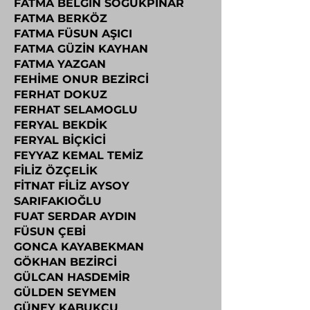
FATMA BELGİN SOGUKPINAR
FATMA BERKÖZ
FATMA FÜSUN AŞICI
FATMA GÜZİN KAYHAN
FATMA YAZGAN
FEHİME ONUR BEZİRCİ
FERHAT DOKUZ
FERHAT SELAMOGLU
FERYAL BEKDİK
FERYAL BİÇKİCİ
FEYYAZ KEMAL TEMİZ
FİLİZ ÖZÇELİK
FİTNAT FİLİZ AYSOY
SARIFAKIOĞLU
FUAT SERDAR AYDIN
FÜSUN ÇEBİ
GONCA KAYABEKMAN
GÖKHAN BEZİRCİ
GÜLCAN HASDEMİR
GÜLDEN SEYMEN
GÜNEY KABUKCU