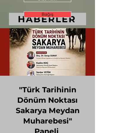
Bağış
HABERLER
"Türk Tarihinin
Dönüm Noktası
Sakarya Meydan
Muharebesi"
Paneli