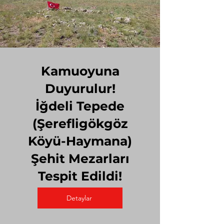
Kamuoyuna
Duyurulur!
İğdeli Tepede
(Şerefligökgöz
Köyü-Haymana)
Şehit Mezarları
Tespit Edildi!
Detaylar